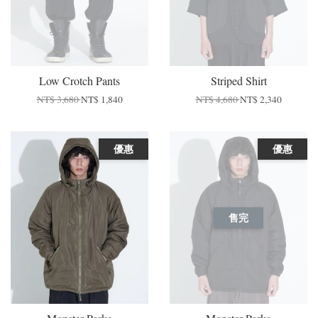
Low Crotch Pants
Striped Shirt
NT$ 3,680
NT$ 1,840
NT$ 4,680
NT$ 2,340
優惠
優惠
售完