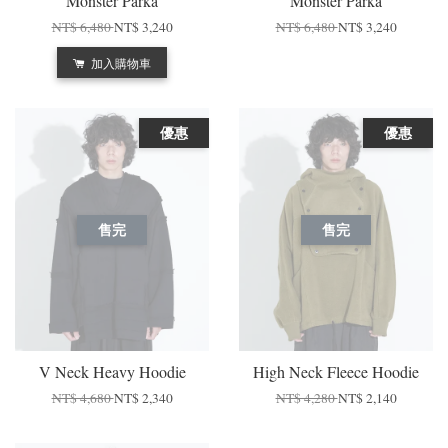
Monster Parka
Monster Parka
NT$ 6,480
NT$ 3,240
NT$ 6,480
NT$ 3,240
加入購物車
優惠
優惠
售完
售完
V Neck Heavy Hoodie
High Neck Fleece Hoodie
NT$ 4,680
NT$ 2,340
NT$ 4,280
NT$ 2,140