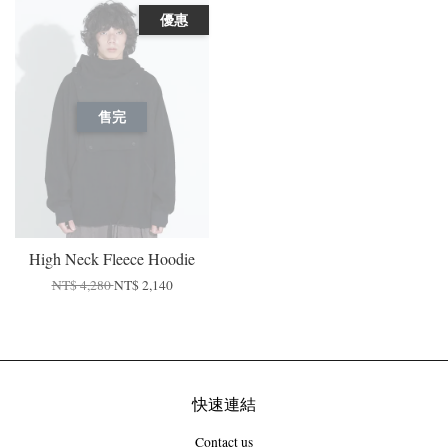
優惠
售完
High Neck Fleece Hoodie
NT$ 4,280
NT$ 2,140
快速連結
Contact us