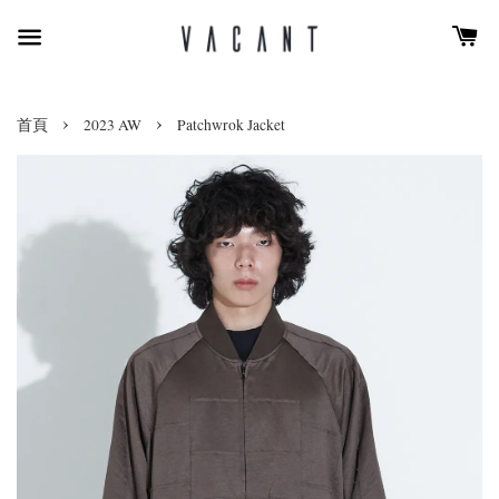
›
›
首頁
2023 AW
Patchwrok Jacket