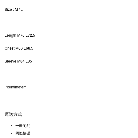
Size
: M / L
Length
M70 L72.5
Chest M66 L68.5
Sleeve M84 L85
*
centimeter*
運送方式：
一般宅配
國際快遞