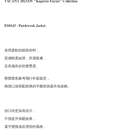
VACANT 2023AW "Kagerou Fuyuu" Collection
ES0143 - Patchwrok Jacket
使用柔軟的緞面布料，
質感輕柔絲滑，舒適親膚，
且具備良好的垂墜度。
整體廓形參考飛行外套版型，
兩側口袋搭配經典的半圓形袋蓋作為裝飾。
領口特意加高領片，
不僅提升保暖效果，
還可變換成反摺領的風格，