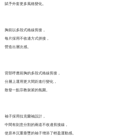
賦予外套更多風格變化。
胸前以多段式格線剪接，
每片採用不收邊方式拼接，
營造出層次感。
背部呼應前胸的多段式格線剪接，
分層上運用更大間距進行變化，
散發一點宗教袈裟的氛圍。
袖子採用拉克蘭袖設計，
中間有刻意分割的兩道不收邊剪接線，
使原本沉重垂墜的袖子增添了輕盈運動感。