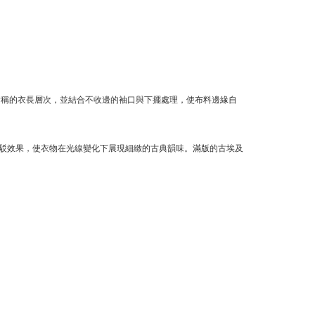
對稱的衣長層次，並結合不收邊的袖口與下擺處理，使布料邊緣自
駁效果，使衣物在光線變化下展現細緻的古典韻味。滿版的古埃及