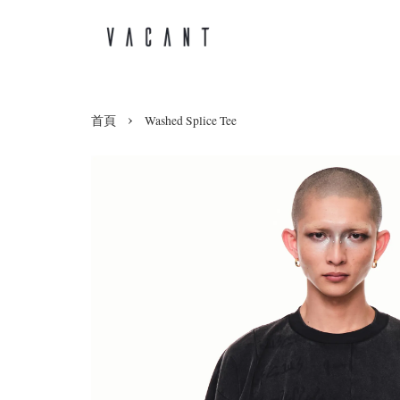
›
首頁
Washed Splice Tee