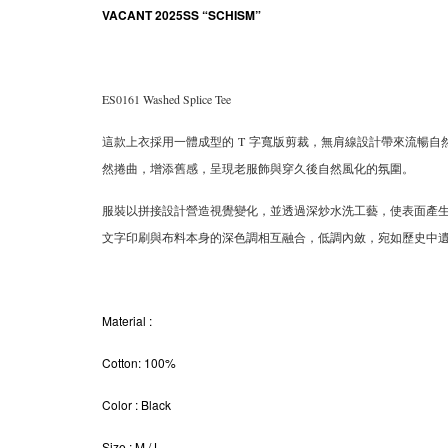
VACANT 2025SS “SCHISM”
ES0161 Washed Splice Tee
這款上衣採用一體成型的 T 字寬版剪裁，無肩線設計帶來流暢
然捲曲，增添舊感，呈現老服飾與穿久後自然風化的氛圍。
服裝以拼接設計營造視覺變化，並透過深炒水洗工藝，使表面產
文字印刷與布料本身的深色調相互融合，低調內斂，宛如歷史中
Material
:
Cotton: 100%
Color
: Black
Size
: M / L