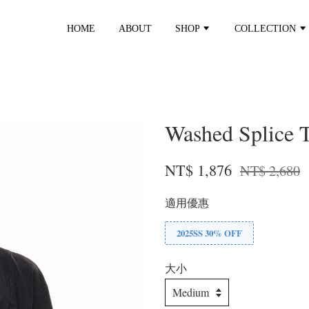
HOME
ABOUT
SHOP
COLLECTION
Washed Splice 
NT$ 1,876
NT$ 2,680
適用優惠
2025SS 30% OFF
大小