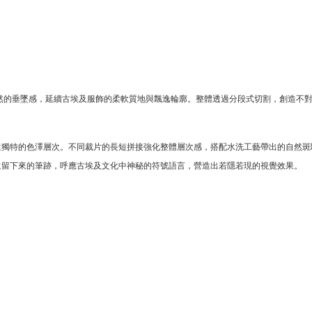
自然的垂墜感，延續古埃及服飾的柔軟質地與飄逸輪廓。整體透過分段式切割，創造不
生獨特的色澤層次。不同裁片的長短拼接強化整體層次感，搭配水洗工藝帶出的自然斑
遺留下來的筆跡，呼應古埃及文化中神秘的符號語言，營造出若隱若現的視覺效果。