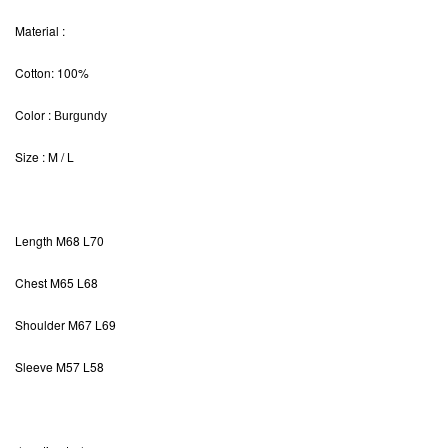
Material
:
Cotton: 100%
Color
:
Burgundy
Size
: M / L
Length M68
L70
Chest M65 L68
Shoulder M67 L69
Sleeve
M57 L58