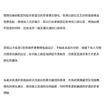
雙開拉鍊的配置則提供更靈活的穿著層次變化。前身以錯位交叉的剪接線構成
視覺焦點，兩側加入活折裁片，並以打結車縫固定延伸至口袋位置，增強結構
牢固度的同時，也形成另一種具層次感的口袋表現。
背面以大弧度U型剪接呼應整體弧線設計，手軸改為直向切割，後腋下加入可開
式隱形拉鍊的設定，在功能上雖是強調提升透氣性，但實質是讓穿著方式更具
變化與趣味。
各處未收邊的剪接線經水洗後自然產生皺摺與捲邊，衣身經層層處理呈現隨機
褪色與舊化層次，展現復古質感與自然輪廓，同時帶來柔軟觸感與舒適的穿著
體驗。