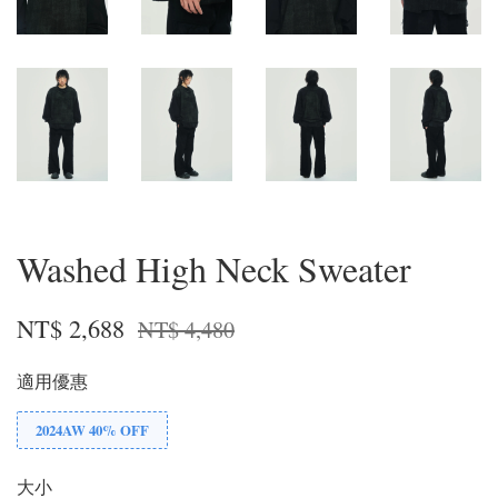
Washed High Neck Sweater
NT$ 2,688
NT$ 4,480
適用優惠
2024AW 40% OFF
大小