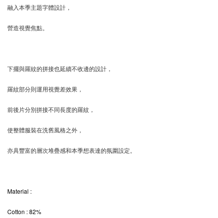
融入本季主題字體設計，
營造視覺焦點。
下擺與羅紋的拼接也延續不收邊的設計，
羅紋部分則運用視覺差效果，
前後片分別拼接不同長度的羅紋，
使整體服裝在洗舊風格之外，
亦具豐富的層次堆疊感和本季想表達的氛圍設定。
Material
:
Cotton : 82%