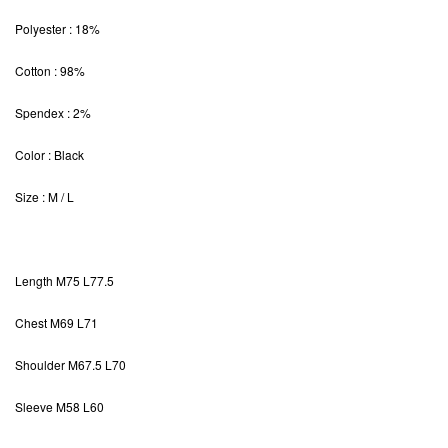
Polyester : 18%
Cotton : 98%
Spendex : 2%
Color
: Black
Size
: M / L
Length
M75 L77.5
Chest M69 L71
Shoulder M67.5 L70
Sleeve M58 L60