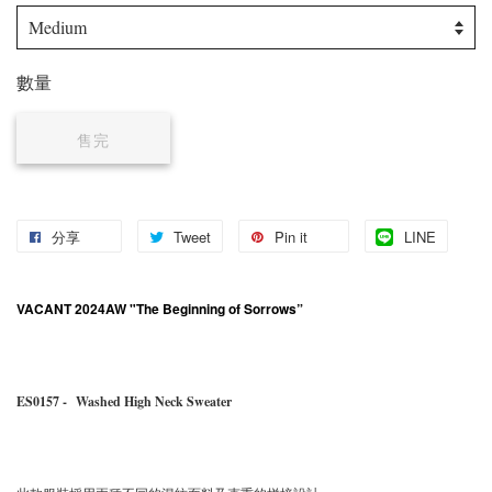
數量
售完
分享
Tweet
Pin it
LINE
VACANT 2024AW "The Beginning of Sorrows”
ES0157 - Washed High Neck Sweater