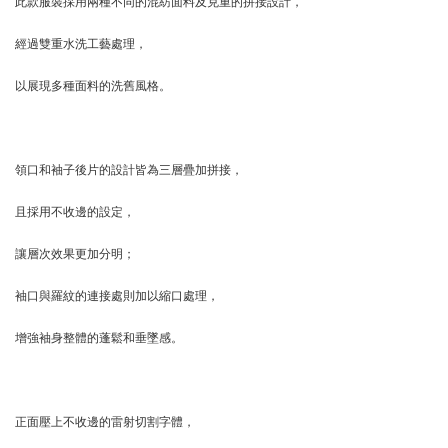
此款服裝採用兩種不同的混紡面料及克重的拼接設計，
經過雙重水洗工藝處理，
以展現多種面料的洗舊風格。
領口和袖子後片的設計皆為三層疊加拼接，
且採用不收邊的設定，
讓層次效果更加分明；
袖口與羅紋的連接處則加以縮口處理，
增強袖身整體的蓬鬆和垂墜感。
正面壓上不收邊的雷射切割字體，