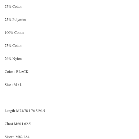
75
% Cotton
25% Polyester
100% Cotton
75
% Cotton
26% Nylon
Color
: BLACK
Size
: M / L
Length
M
74/78 L76.5/80.5
Chest
M60 L62.5
Sleeve
M82 L84