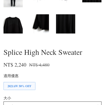
Splice High Neck Sweater
NT$ 2,240
NT$ 4,480
適用優惠
2021AW 50% OFF
大小