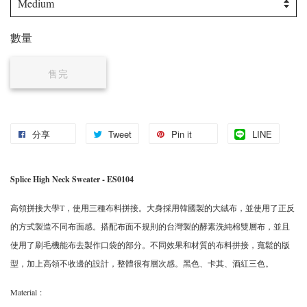
數量
售完
分享
Tweet
Pin it
LINE
Splice High Neck Sweater - ES0104
高領拼接大學T，使用三種布料拼接。大身採用韓國製的大絨布，並使用了正反
的方式製造不同布面感。搭配布面不規則的台灣製的酵素洗純棉雙層布，並且
使用了刷毛機能布去製作口袋的部分。不同效果和材質的布料拼接，寬鬆的版
型，加上高領不收邊的設計，整體很有層次感。黑色、卡其、酒紅三色。
Material
: