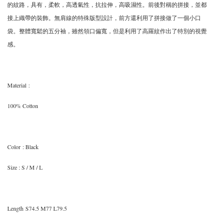
的紋路，具有，柔軟，高透氣性，抗拉伸，高吸濕性。前後對稱的拼接，並都
接上織帶的裝飾。無肩線的特殊版型設計，前方還利用了拼接做了一個小口
袋。整體寬鬆的五分袖，雖然領口偏寬，但是利用了高羅紋作出了特別的視覺
感。
Material
:
100% Cotton
Color
: Black
Size
: S / M / L
Length
S74.5 M77 L79.5