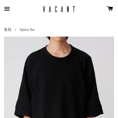
›
首頁
Splice Tee