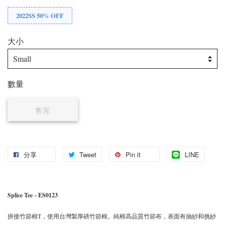
2022SS 50% OFF
大小
數量
售完
分享
Tweet
Pin it
LINE
Splice Tee
- ES0123
拼接竹節棉T，使用台灣製厚磅竹節棉。純棉高品質竹節布，表面有抽紗和挑紗