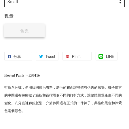
數量
售完
分享
Tweet
Pin it
LINE
Pleated Pants
- ES0116
打折八分褲，使用韓國磨毛布料，磨毛的布面讓整體有仿舊的感覺。褲子前方
的中間還有褲腳做了箱折和百摺兩個不同的打折方式，讓整體視覺產生不同的
變化。八分寬褲腳的版型，介於休閒還有正式的一件褲子，共推出黑色和深紫
色兩個顏色。