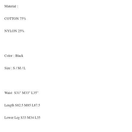
Material
:
COTTON 75%
NYLON 25%
Color
: Black
Size
: S / M / L
Waist S31" M33" L35”
Length S82.5 M85 L87.5
Lower Leg S33 M34 L35