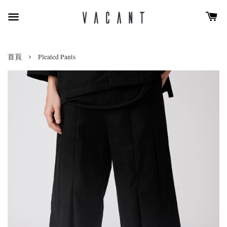
›
首頁
Pleated Pants