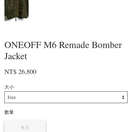
ONEOFF M6 Remade Bomber
Jacket
NT$ 26,800
大小
數量
售完