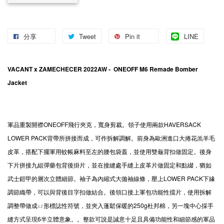
分享
Tweet
Pin it
LINE
VACANT x ZAMECHECER 2022AW - ONEOFF M6 Remade Bomber
Jacket
軍品重製開襟ONEOFF飛行夾克，寬身剪裁。領子使用兩款HAVERSACK
LOWER PACK背帶所拼接而成，可作拆解調解。前身為歐洲進口大捲花羔羊毛
皮革，搭配下擺軍用蚊帳麻料至左的腰包袋蓋，並使用雙龜背扣做固定。後身
下片拼接九組彈藥包背後掛片，並在接縫處手縫上皮革片做固定和點綴，猶如
武士鎧甲的層次立體細節。袖子為內縮式大拋袖線條，壓上LOWER PACK下緣
調節織帶，可以與背後目字扣做結合。後領口接上軍包功能性擋片，使用拆解
調整帶做成ㄩ形標誌性符號，並夾入蓬鬆保暖的250g杜邦棉，另一塊中心採手
縫方式呈現6半立體意象。。整款可說是誠意十足且具備功能性和細節感的軍品