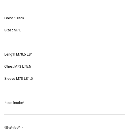
Color
: Black
Size
: M / L
Length
M78.5 L81
Chest M73 L75.5
Sleeve M78 L81.5
*
centimeter*
運送方式：