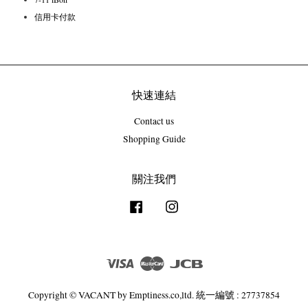
信用卡付款
快速連結
Contact us
Shopping Guide
關注我們
Facebook
Instagram
Visa
Master
JCB
Copyright © VACANT by Emptiness.co,ltd. 統一編號 : 27737854