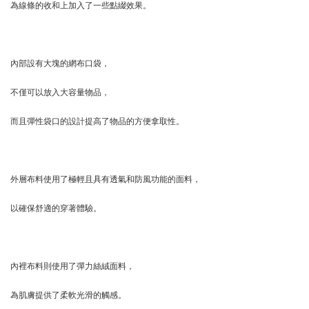
為線條的收和上加入了一些點綴效果。
內部設有大塊的網布口袋，
不僅可以放入大容量物品，
而且彈性袋口的設計提高了物品的方便拿取性。
外層布料使用了極輕且具有透氣和防風功能的面料，
以確保舒適的穿著體驗。
內裡布料則使用了彈力絲絨面料，
為肌膚提供了柔軟光滑的觸感。