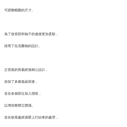
可調整帽圍的尺寸。
為了使肩部和袖子的連接更加柔順，
採用了拉克蘭袖的設計。
正背面的剪裁經過精心設計，
添加了多條弧線剪接，
並在各個部位加入摺痕，
以增加整體立體感。
並在收尾處經過壓上打結車的處理，