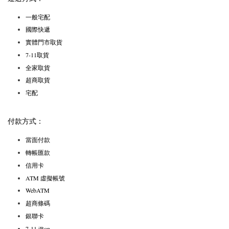
一般宅配
國際快遞
實體門市取貨
7-11取貨
全家取貨
超商取貨
宅配
付款方式：
當面付款
轉帳匯款
信用卡
ATM 虛擬帳號
WebATM
超商條碼
銀聯卡
7-11 iBon