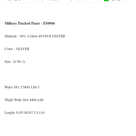
Military Patched Pants - ES0046
Material
:
60% Cotton 40%POLYESTER
Color
:
OLIVER
Size
: S/ M / L
Waist
S81.5 M84 L86.5
Thigh Wide S64
M66 L68
Lenght S105 M107.5 L110