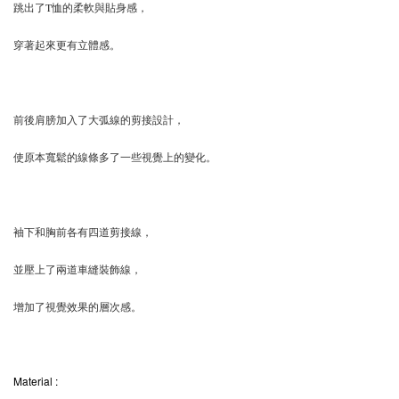
跳出了T恤的柔軟與貼身感，
穿著起來更有立體感。
前後肩膀加入了大弧線的剪接設計，
使原本寬鬆的線條多了一些視覺上的變化。
袖下和胸前各有四道剪接線，
並壓上了兩道車縫裝飾線，
增加了視覺效果的層次感。
Material
: