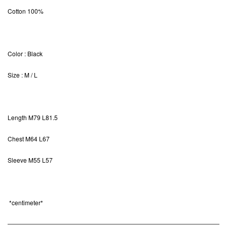
Cotton 100%
Color
: Black
Size
: M / L
Length
M79 L81.5
Chest M64 L67
Sleeve M55 L57
*
centimeter*