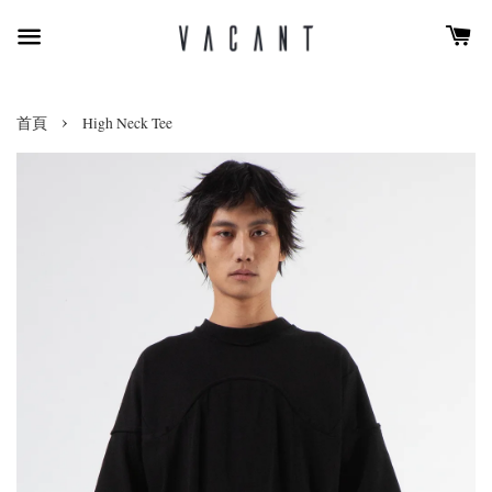
›
首頁
High Neck Tee