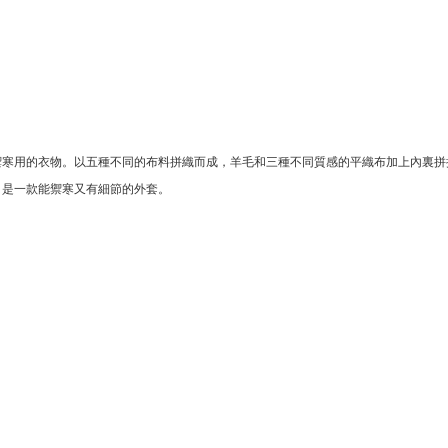
禦寒用的衣物。以五種不同的布料拼織而成，羊毛和三種不同質感的平織布加上內裏拼
，是一款能禦寒又有細節的外套。