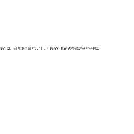
接而成。雖然為全黑的設計，但搭配粗版的綁帶跟許多的拼接設