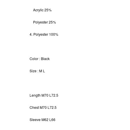
Acrylic 25%
Polyester 25%
4. Polyester 100%
Color
: Black
Size
: M L
Length
M70 L72.5
Chest M70 L72.5
Sleeve M62 L66