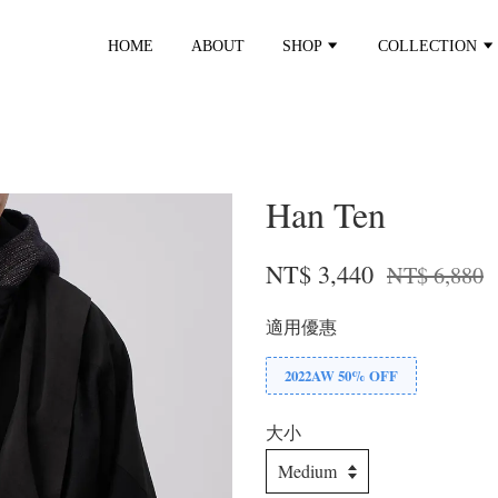
HOME
ABOUT
SHOP
COLLECTION
Han Ten
NT$ 3,440
NT$ 6,880
適用優惠
2022AW 50% OFF
大小