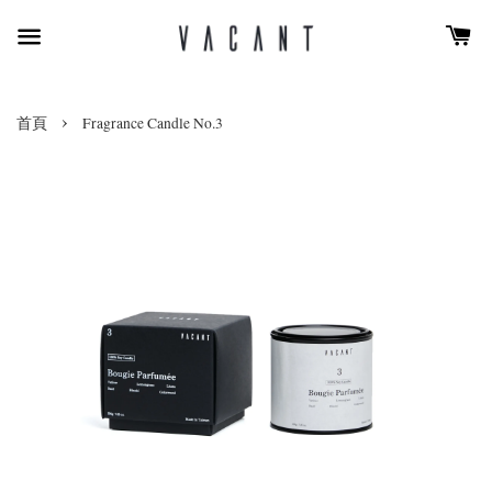
›
首頁
Fragrance Candle No.3