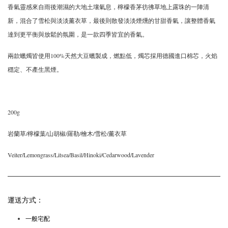
香氣靈感來自雨後潮濕的大地土壤氣息，檸檬香茅彷彿草地上露珠的一陣清
新，混合了雪松與淡淡薰衣草，最後則散發淡淡煙燻的甘甜香氣，讓整體香氣
達到更平衡與放鬆的氛圍，是一款四季皆宜的香氣。
兩款蠟燭皆使用100%天然大豆蠟製成，燃點低，燭芯採用德國進口棉芯，火焰
穩定、不產生黑煙。
200g
岩蘭草/檸檬葉/山胡椒/羅勒/檜木/雪松/薰衣草
Veiter/Lemongrass/Litsea/Basil/Hinoki/Cedarwood/Lavender
運送方式：
一般宅配