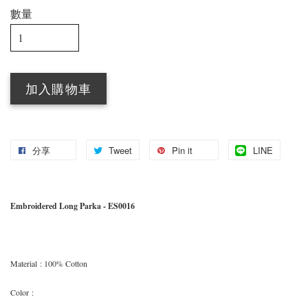
數量
加入購物車
分享
Tweet
Pin it
LINE
Embroidered Long Parka - ES0016
Material
: 100% Cotton
Color
: