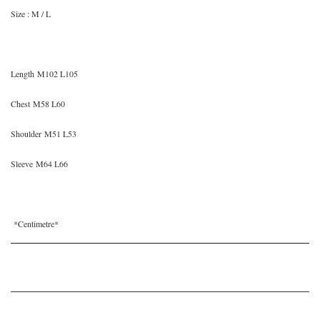
Size
: M / L
Length
M102 L105
Chest M58 L60
Shoulder
M51 L53
Sleeve
M64 L66
*C
entimetre
*