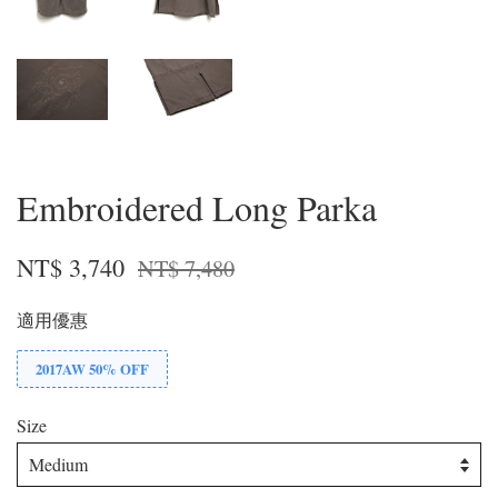
Embroidered Long Parka
NT$ 3,740
NT$ 7,480
適用優惠
2017AW 50% OFF
Size