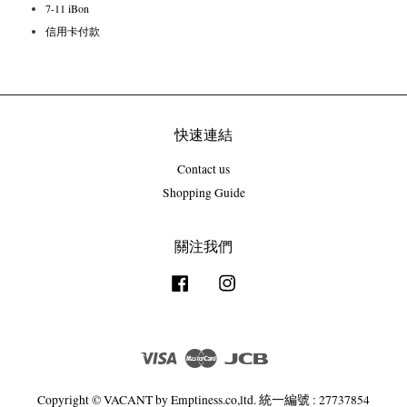
7-11 iBon
信用卡付款
快速連結
Contact us
Shopping Guide
關注我們
Facebook
Instagram
Visa
Master
JCB
Copyright © VACANT by Emptiness.co,ltd. 統一編號 : 27737854