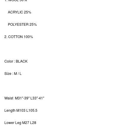
ACRYLIC 25%
POLYESTER 25%
2. COTTON 100%
Color
: BLACK
Size
: M / L
Waist M31"-39" L33"-41"
Length M103 L105.5
Lower Leg M27 L28