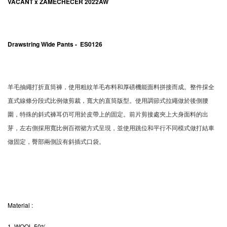
VACANT x ZAMECHECER 2022AW
Drawstring Wide Pants - ES0126
羊毛抽繩打折直筒褲，使用粗紋羊毛布料和厚磅機能面料拼接而成。整件採全
直式線條分段式比例做剪裁，寬大的直筒版型。使用調節式拉繩做於後側腰
圍，特殊的斜式褲耳仍可用於皮帶上的固定。前片剪接處夾上大身面料的出
芽，左右側採用寬比例百褶裙方式呈現，並使用跳位和平行不同模式做打結車
做固定，臀部兩側設有斜插式口袋。
Material
:
1. WOOL 50%