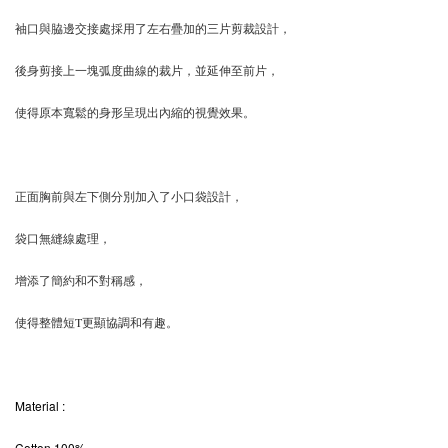
袖口與脇邊交接處採用了左右疊加的三片剪裁設計，
後身剪接上一塊弧度曲線的裁片，並延伸至前片，
使得原本寬鬆的身形呈現出內縮的視覺效果。
正面胸前與左下側分別加入了小口袋設計，
袋口無縫線處理，
增添了簡約和不對稱感，
使得整體短T更顯協調和有趣。
Material
:
Cotton 100%