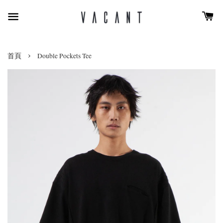
›
首頁
Double Pockets Tee