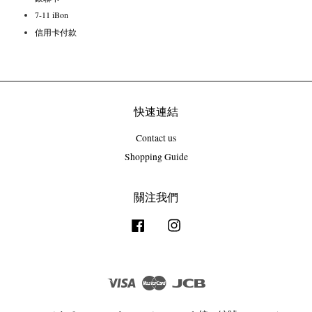
7-11 iBon
信用卡付款
快速連結
Contact us
Shopping Guide
關注我們
Facebook
Instagram
Visa
Master
JCB