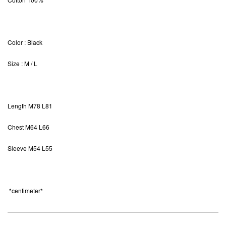
Color
: Black
Size
: M / L
Length
M78 L81
Chest M64 L66
Sleeve M54 L55
*
centimeter*