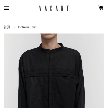
›
首頁
Dolman Shirt