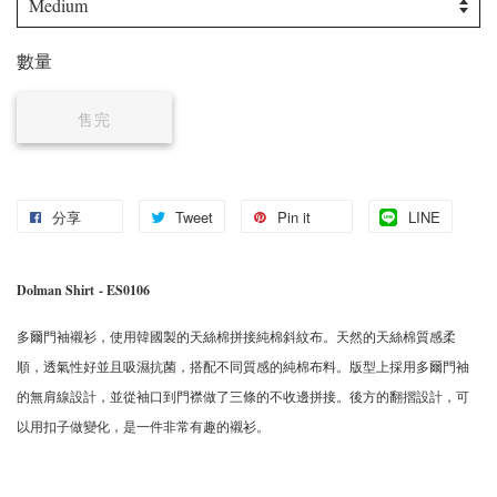
數量
售完
分享
Tweet
Pin it
LINE
Dolman Shirt
- ES0106
多爾門袖襯衫，使用韓國製的天絲棉拼接純棉斜紋布。天然的天絲棉質感柔
順，透氣性好並且吸濕抗菌，搭配不同質感的純棉布料。版型上採用多爾門袖
的無肩線設計，並從袖口到門襟做了三條的不收邊拼接。後方的翻摺設計，可
以用扣子做變化，是一件非常有趣的襯衫。