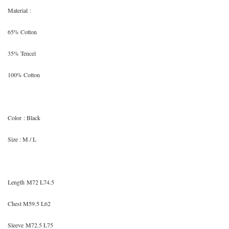
Material
:
65% Cotton
35% Tencel
100% Cotton
Color
: Black
Size
: M / L
Length
M72 L74.5
Chest
M59.5 L62
Sleeve
M72.5 L75