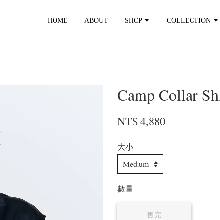
HOME
ABOUT
SHOP
COLLECTION
Camp Collar Shi
NT$ 4,880
大小
數量
售完