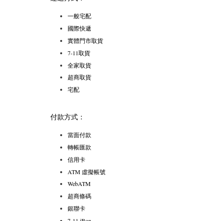
一般宅配
國際快遞
實體門市取貨
7-11取貨
全家取貨
超商取貨
宅配
付款方式：
當面付款
轉帳匯款
信用卡
ATM 虛擬帳號
WebATM
超商條碼
銀聯卡
7-11 iBon