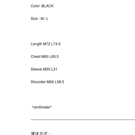
Color
:BLACK
Size
: M / L
Length
M72 L74.5
Chest M63 L65.5
Sleeve M30 L31
Shoulder M56 L58.5
*
centimeter*
運送方式：