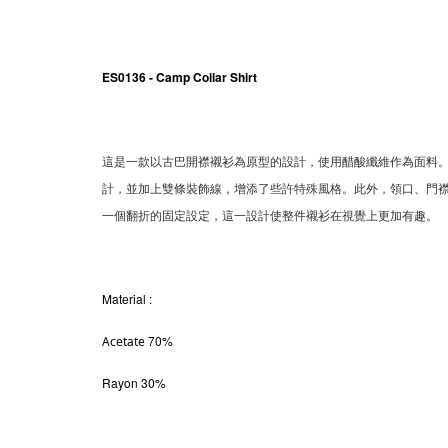
ES0136 - Camp Collar Shirt
這是一款以古巴開襟襯衫為原型的設計，使用醋酸纖維作為面料
計，並加上雙條裝飾線，增添了些許特殊風格。此外，領口、門
一個翻折的固定設定，這一設計使整件襯衫在視覺上更加有趣。
Material
:
70%
Acetate
Rayon 30%