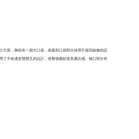
計方面，胸前有一個大口袋，袋蓋和口袋部分採用不規則線條的設
用了不收邊並雙開叉的設計，使整個襯衫更具層次感。袖口部分有