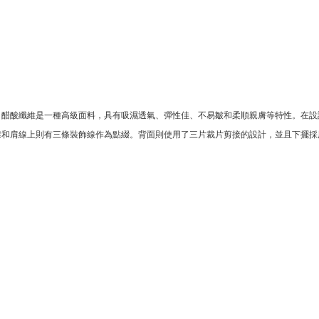
。醋酸纖維是一種高級面料，具有吸濕透氣、彈性佳、不易皺和柔順親膚等特性。在設
襟和肩線上則有三條裝飾線作為點綴。背面則使用了三片裁片剪接的設計，並且下擺採