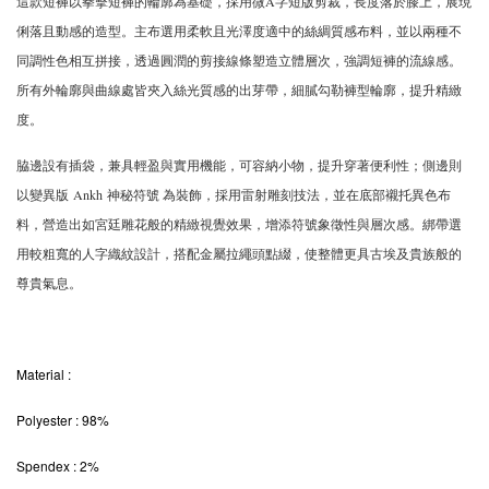
這款短褲以拳擊短褲的輪廓為基礎，採用微A字短版剪裁，長度落於膝上，展現
俐落且動感的造型。主布選用柔軟且光澤度適中的絲綢質感布料，並以兩種不
同調性色相互拼接，透過圓潤的剪接線條塑造立體層次，強調短褲的流線感。
所有外輪廓與曲線處皆夾入絲光質感的出芽帶，細膩勾勒褲型輪廓，提升精緻
度。
脇邊設有插袋，兼具輕盈與實用機能，可容納小物，提升穿著便利性；側邊則
以變異版 Ankh 神秘符號 為裝飾，採用雷射雕刻技法，並在底部襯托異色布
料，營造出如宮廷雕花般的精緻視覺效果，增添符號象徵性與層次感。綁帶選
用較粗寬的人字織紋設計，搭配金屬拉繩頭點綴，使整體更具古埃及貴族般的
尊貴氣息。
Material
:
Polyester : 98%
Spendex : 2%