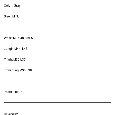
Color
: Gray
Size
: M / L
Waist M37-48 L39-50
Length M44 L46
Thight M36 L37
Lower Leg M36 L38
*
centimeter*
運送方式：