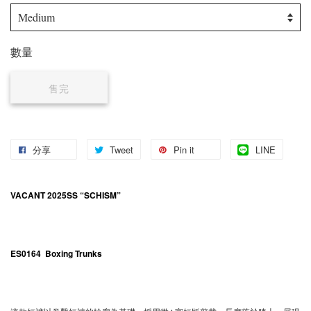
數量
售完
分享
Tweet
Pin it
LINE
VACANT 2025SS “SCHISM”
ES0164 Boxing Trunks