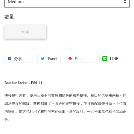
數量
售完
分享
Tweet
Pin it
LINE
Bomber Jacket
- ES0111
拼接飛行外套，使用三種不同質感和顏色的布料拼接。袖口的也採用兩種不同
織法厚度的螺紋。前後都做了不收邊的簍空拼接，並且搭配織帶可做不同位置
的變化。前方也利用了布料的初芽做出毛邊的設計。一共推出黑色和卡其綠兩
色。