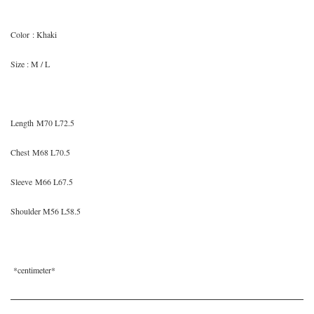
Color
: Khaki
Size
: M / L
Length
M70 L72.5
Chest
M68 L70.5
Sleeve
M66 L67.5
Shoulder M56 L58.5
*
centimeter*