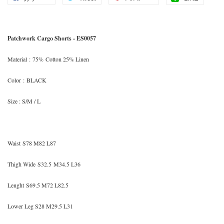
Patchwork Cargo Shorts - ES0057
Material
:
75% Cotton 25% Linen
Color
:
BLACK
Size
: S/M / L
Waist
S78 M82 L87
Thigh Wide S32.5
M34.5 L36
Lenght
S69.5 M72 L82.5
Lower Leg S28 M29.5 L31