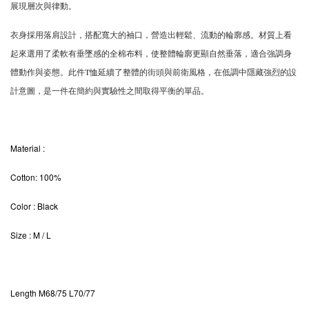
展現層次與律動。
衣身採用落肩設計，搭配寬大的袖口，營造出輕鬆、流動的輪廓感。材質上看
起來選用了柔軟有垂墜感的全棉布料，使整體輪廓更顯自然垂落，適合強調身
體動作與姿態。此件T恤延續了整體的街頭與前衛風格，在低調中隱藏強烈的設
計意圖，是一件在簡約與實驗性之間取得平衡的單品。
Material
:
Cotton: 100%
Color
: Black
Size
: M / L
Length M68
/75 L70/77