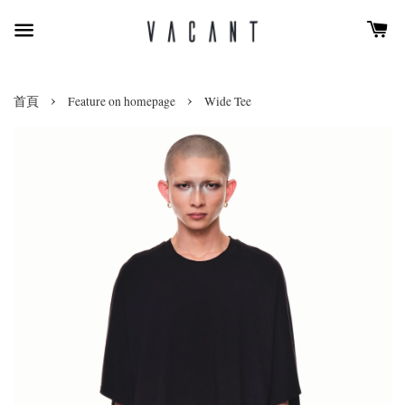
›
›
首頁
Feature on homepage
Wide Tee