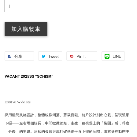
加入購物車
分享
Tweet
Pin it
LINE
VACANT 2025SS “SCHISM”
ES0170 Wide Tee
採用極簡風格設計，整體線條俐落、剪裁寬鬆。前片設計別出心裁，呈現弧形
下擺——左右兩側較長，中間微微縮短，產生一種視覺上的「裂開」感，呼應
「分裂」的主題。這樣的弧形剪裁打破傳統平直下擺的沉悶，讓衣身在動態中