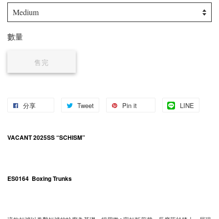
數量
售完
分享
Tweet
Pin it
LINE
VACANT 2025SS “SCHISM”
ES0164 Boxing Trunks