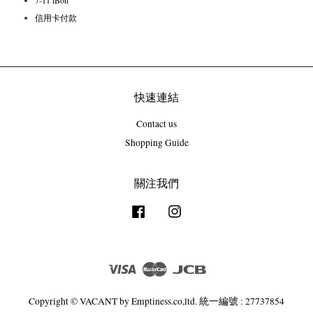
7-11 iBon
信用卡付款
快速連結
Contact us
Shopping Guide
關注我們
Facebook
Instagram
Visa
Master
JCB
Copyright © VACANT by Emptiness.co,ltd. 統一編號 : 27737854