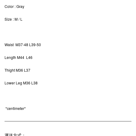
Color
: Gray
Size
: M / L
Waist M37-48 L39-50
Length M44 L46
Thight M36 L37
Lower Leg M36 L38
*
centimeter*
運送方式：