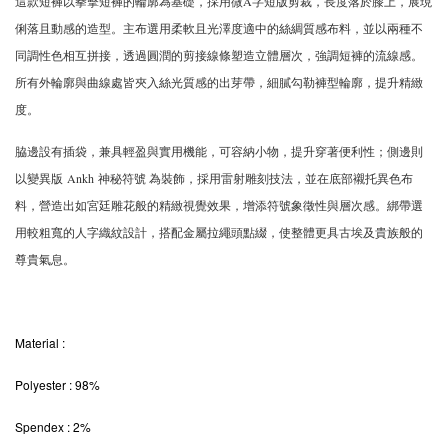
這款短褲以拳擊短褲的輪廓為基礎，採用微A字短版剪裁，長度落於膝上，展現
俐落且動感的造型。主布選用柔軟且光澤度適中的絲綢質感布料，並以兩種不
同調性色相互拼接，透過圓潤的剪接線條塑造立體層次，強調短褲的流線感。
所有外輪廓與曲線處皆夾入絲光質感的出芽帶，細膩勾勒褲型輪廓，提升精緻
度。
脇邊設有插袋，兼具輕盈與實用機能，可容納小物，提升穿著便利性；側邊則
以變異版 Ankh 神秘符號 為裝飾，採用雷射雕刻技法，並在底部襯托異色布
料，營造出如宮廷雕花般的精緻視覺效果，增添符號象徵性與層次感。綁帶選
用較粗寬的人字織紋設計，搭配金屬拉繩頭點綴，使整體更具古埃及貴族般的
尊貴氣息。
Material
:
Polyester : 98%
Spendex : 2%