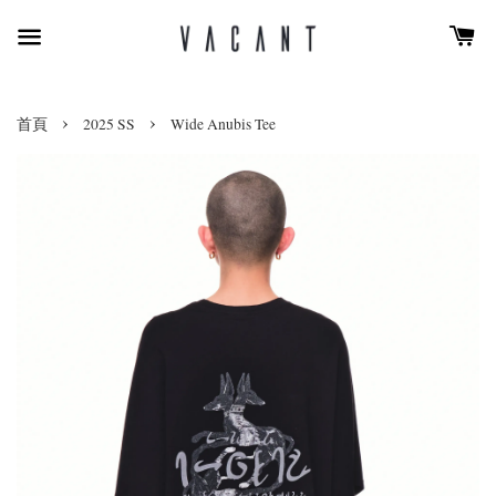
›
›
首頁
2025 SS
Wide Anubis Tee