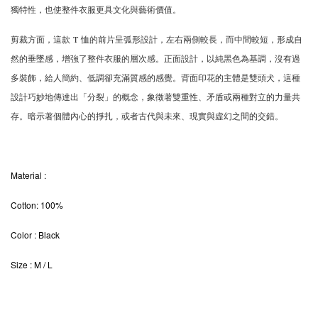
獨特性，也使整件衣服更具文化與藝術價值。
剪裁方面，這款 T 恤的前片呈弧形設計，左右兩側較長，而中間較短，形成自
然的垂墜感，增強了整件衣服的層次感。正面設計，以純黑色為基調，沒有過
多裝飾，給人簡約、低調卻充滿質感的感覺。背面印花的主體是雙頭犬，這種
設計巧妙地傳達出「分裂」的概念，象徵著雙重性、矛盾或兩種對立的力量共
存。暗示著個體內心的掙扎，或者古代與未來、現實與虛幻之間的交錯。
Material
:
Cotton: 100%
Color
: Black
Size
: M / L