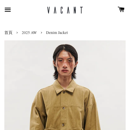
›
›
首頁
2025 AW
Denim Jacket