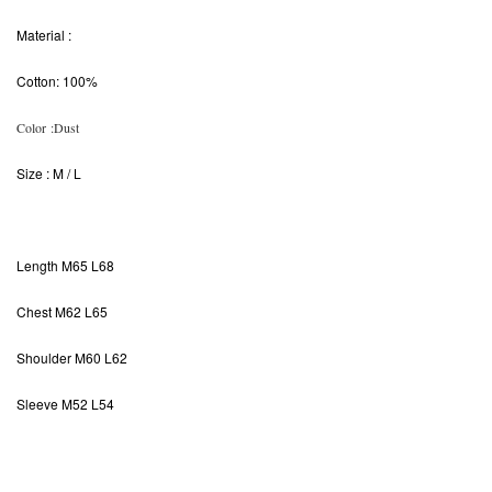
Material
:
Cotton: 100%
Color
:Dust
Size
: M / L
Length M65
L68
Chest M62 L65
Shoulder M60 L62
Sleeve
M52 L54