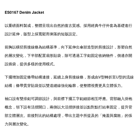
ES0167 Denim Jacket
以重磅面料製成，整體呈現出自然的復古質感
。
採用經典牛仔外套為基礎進行
設計延伸，版型上採寬鬆而俐落的短版設定。
前胸以橫切剪接線條為結構基準，向下延伸出傘狀造型的剪接設計，形塑自然
的層次變化，下半部配置扇形貼袋，除可透過工字釦固定收納物件，側邊亦開
設插袋，提供多樣的使用模式。
下擺增加固定條帶結構連接，延續上身剪接線條，形成由V型轉折至U型的流線
結構；條帶貫穿貼袋並以雙道縫線強化輪廓，使整體視覺更具立體張力。
袖口設有雙排釦可調節設計，與前襟下擺工字釦細節相互呼應。背部融入掛袍
概念，領下設有活摺開口，兩側以大活摺拼接並以點對點打結車固定，提升背
部立體層次。前後對比的結構處理，帶出主題中所提及的「掩蓋與腐敗」的張
力與層次變化。