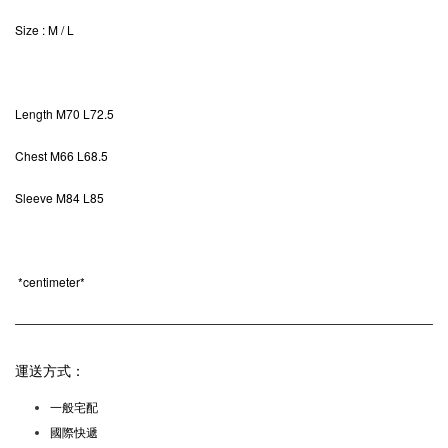
Size
: M / L
Length
M70 L72.5
Chest M66 L68.5
Sleeve M84 L85
*
centimeter*
運送方式：
一般宅配
國際快遞