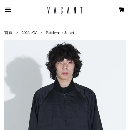
›
›
首頁
2023 AW
Patchwrok Jacket