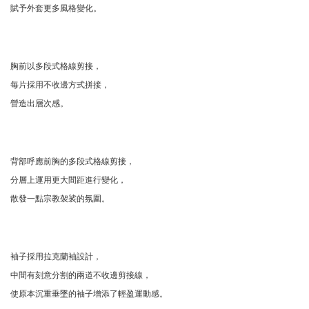
賦予外套更多風格變化。
胸前以多段式格線剪接，
每片採用不收邊方式拼接，
營造出層次感。
背部呼應前胸的多段式格線剪接，
分層上運用更大間距進行變化，
散發一點宗教袈裟的氛圍。
袖子採用拉克蘭袖設計，
中間有刻意分割的兩道不收邊剪接線，
使原本沉重垂墜的袖子增添了輕盈運動感。