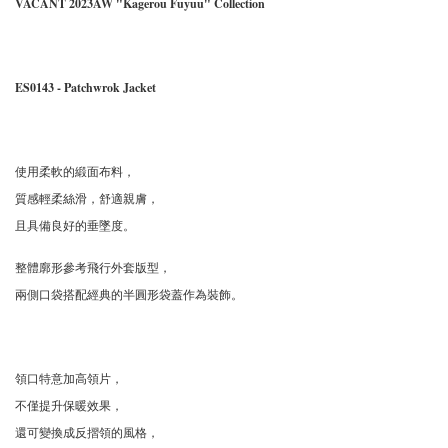
VACANT 2023AW "Kagerou Fuyuu" Collection
ES0143 - Patchwrok Jacket
使用柔軟的緞面布料，
質感輕柔絲滑，舒適親膚，
且具備良好的垂墜度。
整體廓形參考飛行外套版型，
兩側口袋搭配經典的半圓形袋蓋作為裝飾。
領口特意加高領片，
不僅提升保暖效果，
還可變換成反摺領的風格，