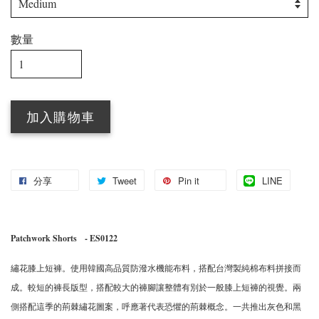
數量
加入購物車
分享
Tweet
Pin it
LINE
Patchwork Shorts
- ES0122
繡花膝上短褲。使用韓國高品質防潑水機能布料，搭配台灣製純棉布料拼接而
成。較短的褲長版型，搭配較大的褲腳讓整體有別於一般膝上短褲的視覺。兩
側搭配這季的荊棘繡花圖案，呼應著代表恐懼的荊棘概念。一共推出灰色和黑