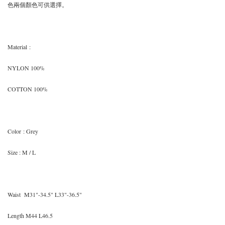
色兩個顏色可供選擇。
Material
:
NYLON 100%
COTTON 100%
Color
: Grey
Size
: M / L
Waist M31"-34.5" L33"-36.5"
Length M44 L46.5