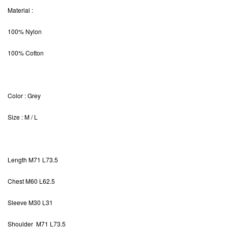
Material
:
100% Nylon
100% Cotton
Color
: Grey
Size
: M / L
Length
M71 L73.5
Chest
M60 L62.5
Sleeve
M30 L31
Shoulder M71 L73.5