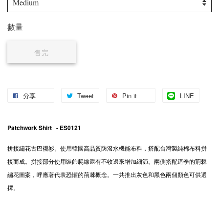
數量
售完
分享
Tweet
Pin it
LINE
Patchwork Shirt
- ES0121
拼接繡花古巴襯衫。使用韓國高品質防潑水機能布料，搭配台灣製純棉布料拼
接而成。拼接部分使用裝飾爬線還有不收邊來增加細節。兩側搭配這季的荊棘
繡花圖案，呼應著代表恐懼的荊棘概念。一共推出灰色和黑色兩個顏色可供選
擇。