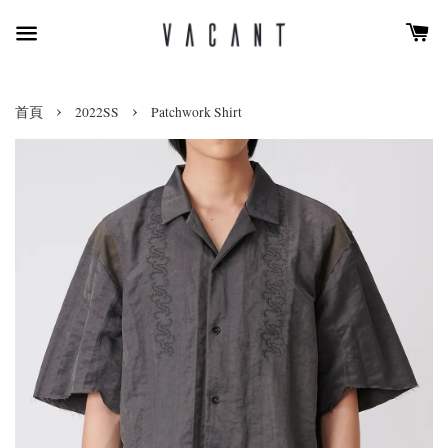
›
›
首頁
2022SS
Patchwork Shirt